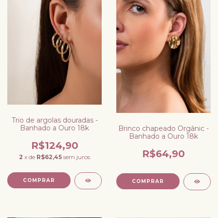
Trio de argolas douradas -
Banhado a Ouro 18k
Brinco chapeado Orgânic -
Banhado a Ouro 18k
R$124,90
R$64,90
2
x de
R$62,45
sem juros