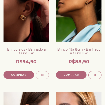
Brinco elos - Banhado a
Brinco fita 8cm - Banhado
Ouro 18k
a Ouro 18k
R$94,90
R$88,90