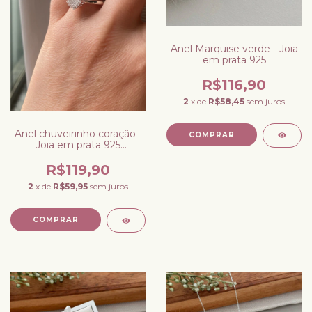
Anel Marquise verde - Joia
em prata 925
R$116,90
2
x de
R$58,45
sem juros
Anel chuveirinho coração -
COMPRAR
Joia em prata 925
Zircônias Cristais
R$119,90
2
x de
R$59,95
sem juros
COMPRAR