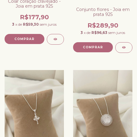
Colar coração cravejado -
Joia em prata 925
Conjunto flores - Joia em
prata 925
R$177,90
R$289,90
3
x de
R$59,30
sem juros
3
x de
R$96,63
sem juros