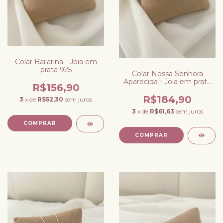
Colar Bailarina - Joia em
prata 925
Colar Nossa Senhora
Aparecida - Joia em prata
R$156,90
925
R$184,90
3
x de
R$52,30
sem juros
3
x de
R$61,63
sem juros