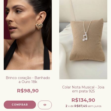
Brinco coração - Banhado
a Ouro 18k
Colar Nota Musical - Joia
R$98,90
em prata 925
R$134,90
2
x de
R$67,45
sem juros