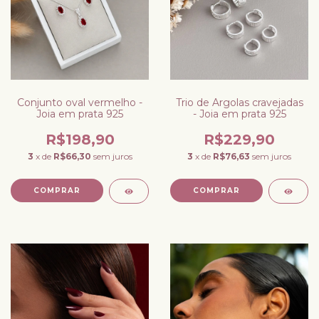
Conjunto oval vermelho -
Trio de Argolas cravejadas
Joia em prata 925
- Joia em prata 925
R$198,90
R$229,90
3
x de
R$66,30
sem juros
3
x de
R$76,63
sem juros