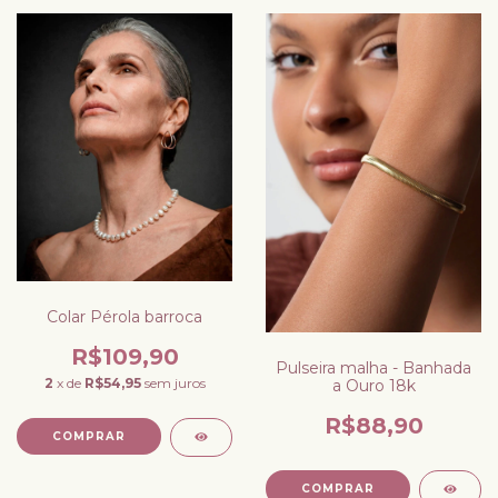
Colar Pérola barroca
R$109,90
Pulseira malha - Banhada
2
x de
R$54,95
sem juros
a Ouro 18k
R$88,90