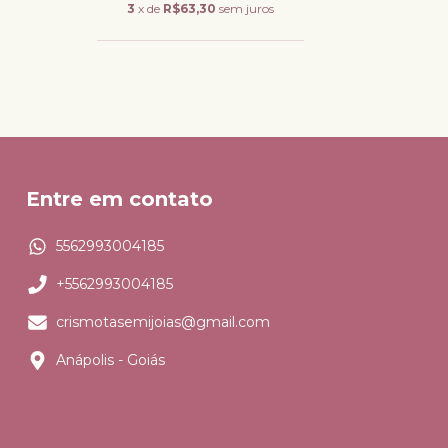
3
x de
R$63,30
sem juros
Entre em contato
5562993004185
+5562993004185
crismotasemijoias@gmail.com
Anápolis - Goiás