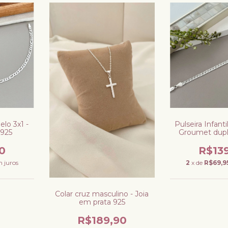
elo 3x1 -
Pulseira Infanti
 925
Groumet dupl
prata
0
R$13
 juros
2
x de
R$69,9
Colar cruz masculino - Joia
em prata 925
R$189,90