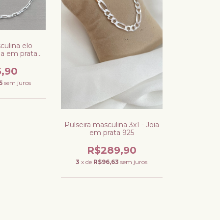
culina elo
ia em prata
5
6,90
5
sem juros
Pulseira masculina 3x1 - Joia
em prata 925
R$289,90
3
x de
R$96,63
sem juros