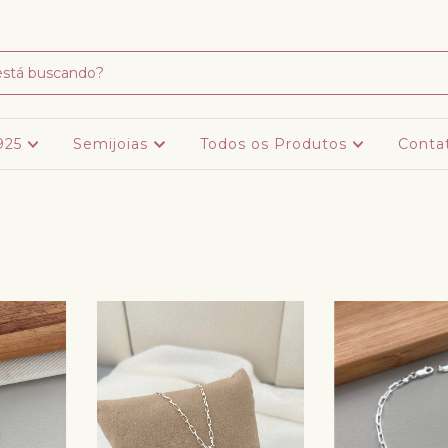
Frete grátis para todo centro oeste, em compra acima de R$ 299,00
 925
Semijoias
Todos os Produtos
Conta