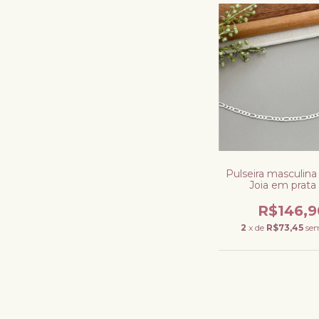
Pulseira masculina 
Joia em prata
R$146,9
2
x de
R$73,45
sem