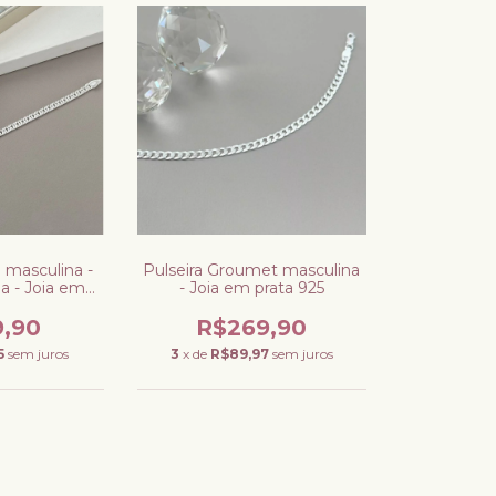
l masculina -
Pulseira Groumet masculina
a - Joia em
- Joia em prata 925
 925
9,90
R$269,90
5
sem juros
3
x de
R$89,97
sem juros