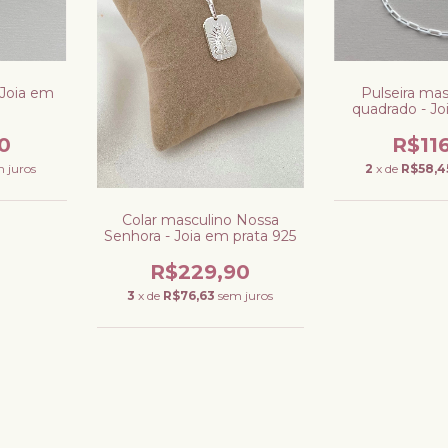
 Joia em
Pulseira mas
quadrado - Jo
92
0
R$11
 juros
2
x de
R$58,4
Colar masculino Nossa
Senhora - Joia em prata 925
R$229,90
3
x de
R$76,63
sem juros