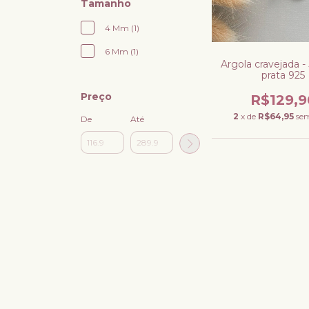
Tamanho
4 Mm (1)
6 Mm (1)
Argola cravejada -
prata 925
Preço
R$129,9
2
x de
R$64,95
sem
De
Até