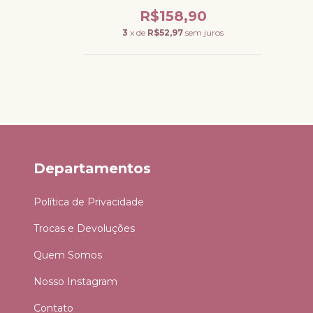
90
R$158,90
m juros
3
x de
R$52,97
sem juros
Departamentos
Política de Privacidade
Trocas e Devoluções
Quem Somos
Nosso Instagram
Contato