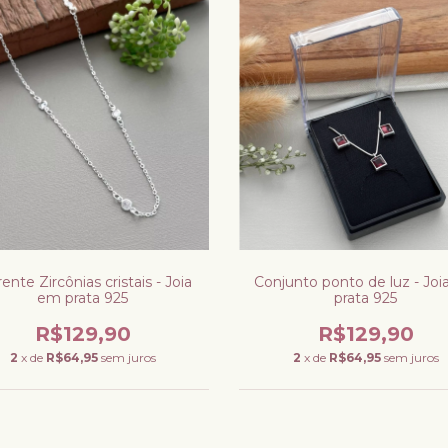
ente Zircônias cristais - Joia
Conjunto ponto de luz - Jo
em prata 925
prata 925
R$129,90
R$129,90
2
x de
R$64,95
sem juros
2
x de
R$64,95
sem juros