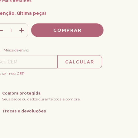
r mais detalhes
enção, última peça!
ALTERAR CEP
regas para o CEP:
Meios de envio
CALCULAR
o sei meu CEP
Compra protegida
Seus dados cuidados durante toda a compra.
Trocas e devoluções