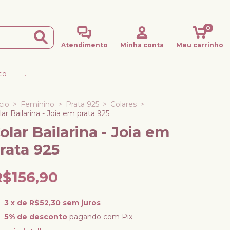
0
Atendimento
Minha conta
Meu carrinho
to
.
cio
>
Feminino
>
Prata 925
>
Colares
>
lar Bailarina - Joia em prata 925
olar Bailarina - Joia em
rata 925
R$156,90
3
x de
R$52,30
sem juros
5% de desconto
pagando com Pix