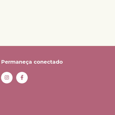
2
x de
Permaneça conectado