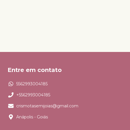
Entre em contato
5562993004185
+5562993004185
crismotasemijoias@gmail.com
Anápolis - Goiás