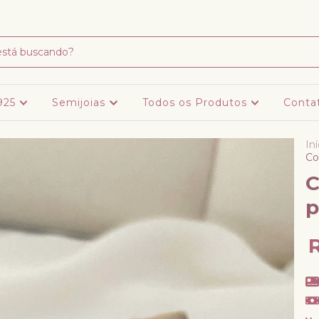
Frete grátis para todo centro oeste, em compra acima de R$ 299,00
 925
Semijoias
Todos os Produtos
Conta
Iní
Co
C
p