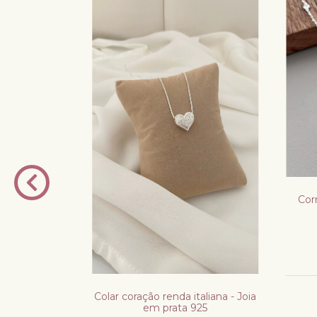
Corr
 em prata 925
Colar coração renda italiana - Joia
em prata 925