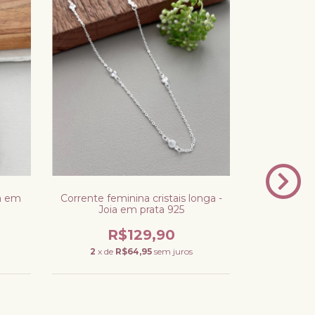
ia em
Corrente feminina cristais longa -
Joia em prata 925
R$129,90
2
x de
R$64,95
sem juros
Colar gat