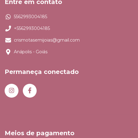
Entre em contato
5562993004185
+5562993004185
crismotasemijoias@gmail.com
Anápolis - Goiás
Permaneça conectado
Meios de pagamento