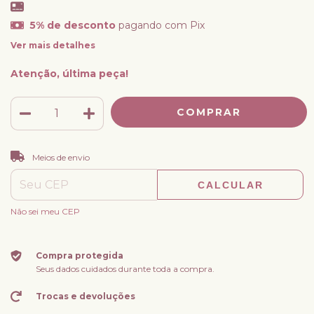
5% de desconto
pagando com Pix
Ver mais detalhes
Atenção, última peça!
ALTERAR CEP
Entregas para o CEP:
Meios de envio
CALCULAR
Não sei meu CEP
Compra protegida
Seus dados cuidados durante toda a compra.
Trocas e devoluções