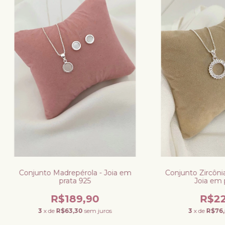
Conjunto Madrepérola - Joia em
Conjunto Zircôni
prata 925
Joia em 
R$189,90
R$22
3
x de
R$63,30
sem juros
3
x de
R$76